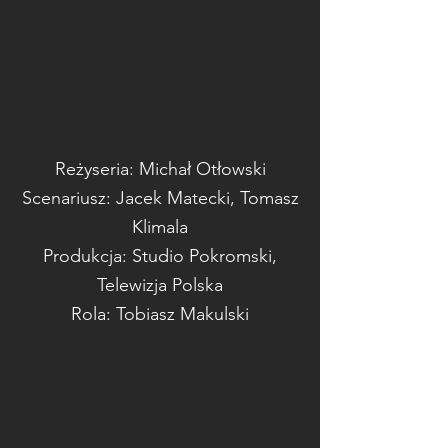
Reżyseria: Michał Otł
owski
Scenariusz: Jacek Matecki, Toma
sz
Klimala
Produkcja: Studio Pokromski,
Telewizja Pols
ka
Rola: Tobiasz Makulski