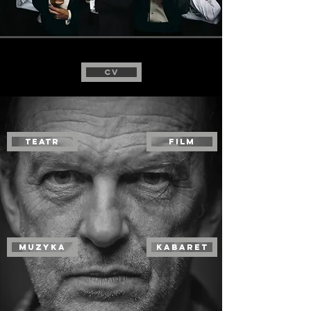
CV
TEATR
Film
MUZYKA
KABARET