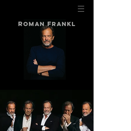
R
F
oman
rankl